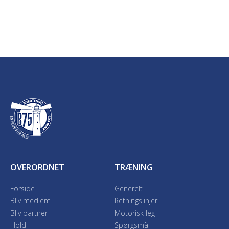
OVERORDNET
TRÆNING
Forside
Generelt
Bliv medlem
Retningslinjer
Bliv partner
Motorisk leg
Hold
Spørgsmål