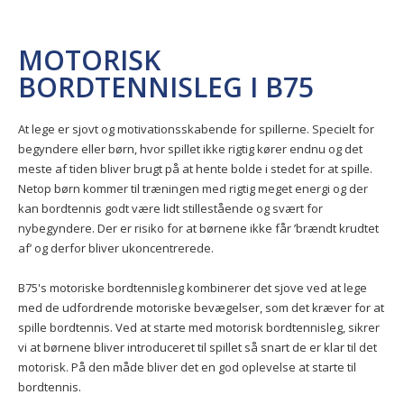
MOTORISK
BORDTENNISLEG I B75
At lege er sjovt og motivationsskabende for spillerne. Specielt for
begyndere eller børn, hvor spillet ikke rigtig kører endnu og det
meste af tiden bliver brugt på at hente bolde i stedet for at spille.
Netop børn kommer til træningen med rigtig meget energi og der
kan bordtennis godt være lidt stillestående og svært for
nybegyndere. Der er risiko for at børnene ikke får ’brændt krudtet
af’ og derfor bliver ukoncentrerede.
B75's motoriske bordtennisleg kombinerer det sjove ved at lege
med de udfordrende motoriske bevægelser, som det kræver for at
spille bordtennis. Ved at starte med motorisk bordtennisleg, sikrer
vi at børnene bliver introduceret til spillet så snart de er klar til det
motorisk. På den måde bliver det en god oplevelse at starte til
bordtennis.