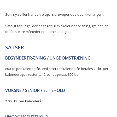
Som ny spiller har du tre ugers prøveperiode uden kontingent.
Særligt for unge, der deltager i B75 skoleundervisning, gælder, at
de første tre måneder er uden kontingent.
SATSER
BEGYNDERTRÆNING / UNGDOMSTRÆNING
800 kr. per kalenderår. Ved start i et kalenderår betales 20 kr. per
kalenderuge i resten af året - dog max. 800 kr.
VOKSNE / SENIOR / ELITEHOLD
2.000 kr. per kalenderår.