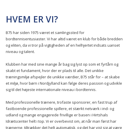
HVEM ER VI?
B75 har siden 1975 været et samlingssted for
bordtennisentusiaster. Vi har altid været en klub for både bredden
og eliten, da vi tror på vigtigheden af en helhjertet indsats uanset
niveau og talent.
Klubben har med sine mange år bag sig lyst op som et fyrtårn og
skabt et fundament, hvor der er plads til alle. Det unikke
træningsmiljø afspejler de unikke værdier, B75 står for – at skabe
et miljø, hvor børn i Nordjylland kan følge deres passion og udvikle
sig til det højeste internationale niveau i bordtennis.
Med professionelle trænere, trofaste sponsorer, en fast trup af
fastboende professionelle spillere, et stærkt netværk i ind- og
udland og mange engagerede frivillige er basen i Hirtshals
Idrætscenter helt i top. Vi er overbevist om, at når man først har
trænerne, tiltrækker det helt automatisk, og det har vist sig at være