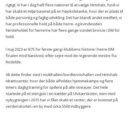
rigtigt. Vi har i dag haft flere nationer til at vælge Hirtshals, fordi vi
har skabt et miljø baseret på en højskoletanke, hvor der er plads til
både personlig og faglig udvikling. Det har blandt andet medført, vi
har professionelle hold på både herre- og kvindesiden.
Førsteholdet for herrerne har flere gange vundet bronze i DM for
hold.
I maj 2023 er B75 for første gang i klubbens historie i herre-DM-
finalen mod Næstved, efter sejre mod de regerende mestre fra
Roskilde.
Alt dette finder sted i multihallen/bordtennishallen ved Hirtshals
Idrætscenter, hvor der både afholdes hjemmekampe og flere
timers daglig træning for spillere på alle niveauer. Det hele
startede på et stengulv i en kælder på Ulvkærskolen, men med
nybygningen i 2015 har vi fået skabt et center, der er kommet på
verdenskortet i en by med cirka 5500 indbyggere.