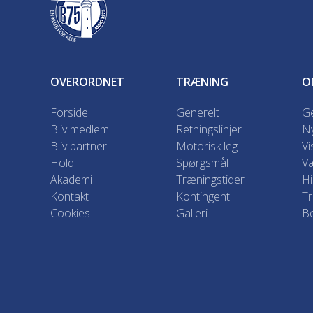
OVERORDNET
TRÆNING
O
Forside
Generelt
Ge
Bliv medlem
Retningslinjer
N
Bliv partner
Motorisk leg
Vi
Hold
Spørgsmål
Væ
Akademi
Træningstider
Hi
Kontakt
Kontingent
T
Cookies
Galleri
Be