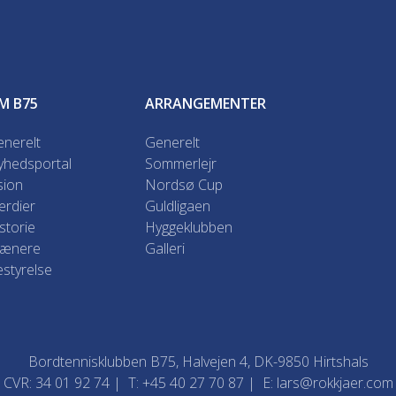
M B75
ARRANGEMENTER
nerelt
Generelt
yhedsportal
Sommerlejr
sion
Nordsø Cup
rdier
Guldligaen
storie
Hyggeklubben
rænere
Galleri
styrelse
Bordtennisklubben B75, Halvejen 4, DK-9850 Hirtshals
CVR: 34 01 92 74 | T: +45 40 27 70 87 | E: lars@rokkjaer.com