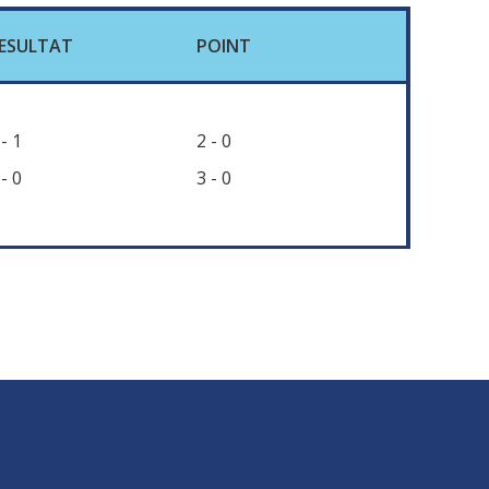
ESULTAT
POINT
-
1
2
-
0
-
0
3
-
0