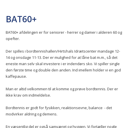
BAT60+
BAT60+ afdelingen er for seniorer - herrer og damer i alderen 60 og
opefter.
Der spilles i bordtennishallen/Hirtshals Idrætscenter mandage 12-
14 og onsdage 11-13. Der er mulighed for at låne bat m.m., så det
eneste man selv skal investere i er indendørs sko. Vi spiller single
den første time og double den anden. Ind imellem holder vi en god
kaffepause.
Man er altid velkommen til at komme og prøve bordtennis. Der er
ikke krav om indmeldelse.
Bordtennis er godt for fysikken, reaktionsevne, balance - det
modvirker aldring og demens.
En væsentlig del er også samværet og hyggen. Vi fortæller nogle