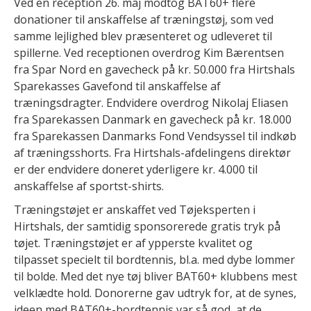
Ved en reception 26. maj modtog BAT60+ flere
donationer til anskaffelse af træningstøj, som ved
samme lejlighed blev præsenteret og udleveret til
spillerne. Ved receptionen overdrog Kim Bærentsen
fra Spar Nord en gavecheck på kr. 50.000 fra Hirtshals
Sparekasses Gavefond til anskaffelse af
træningsdragter. Endvidere overdrog Nikolaj Eliasen
fra Sparekassen Danmark en gavecheck på kr. 18.000
fra Sparekassen Danmarks Fond Vendsyssel til indkøb
af træningsshorts. Fra Hirtshals-afdelingens direktør
er der endvidere doneret yderligere kr. 4.000 til
anskaffelse af sportst-shirts.
Træningstøjet er anskaffet ved Tøjeksperten i
Hirtshals, der samtidig sponsorerede gratis tryk på
tøjet. Træningstøjet er af ypperste kvalitet og
tilpasset specielt til bordtennis, bl.a. med dybe lommer
til bolde. Med det nye tøj bliver BAT60+ klubbens mest
velklædte hold. Donorerne gav udtryk for, at de synes,
ideen med BAT60+-bordtennis var så god, at de